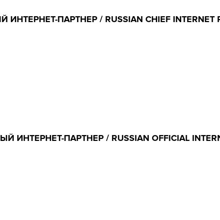
ИНТЕРНЕТ-ПАРТНЕР / RUSSIAN CHIEF INTERNET 
 ИНТЕРНЕТ-ПАРТНЕР / RUSSIAN OFFICIAL INTER