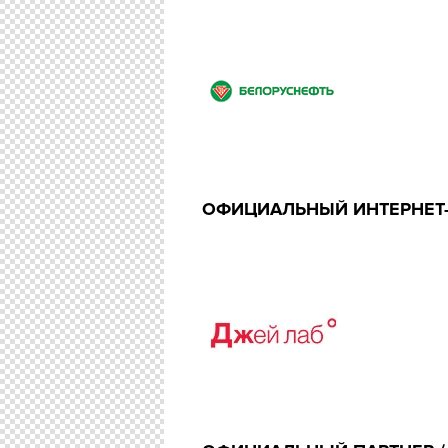
ОФИЦИАЛЬНЫЙ ИНТЕРНЕТ-ПА