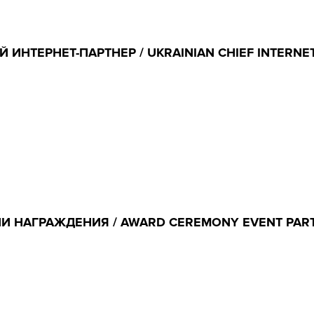
ИНТЕРНЕТ-ПАРТНЕР / UKRAINIAN CHIEF INTERNE
И НАГРАЖДЕНИЯ / AWARD CEREMONY EVENT PAR