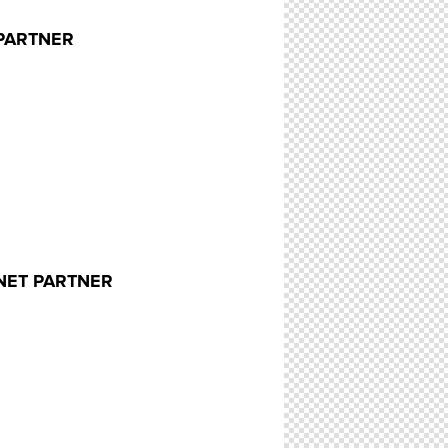
PARTNER
NET PARTNER