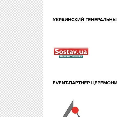
УКРАИНСКИЙ ГЕНЕРАЛЬНЫЙ 
EVENT-ПАРТНЕР ЦЕРЕМОНИ